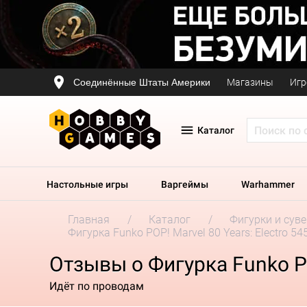
Соединённые Штаты Америки
Магазины
Игр
Каталог
Настольные игры
Варгеймы
Warhammer
Главная
Каталог
Фигурки и сув
Фигурка Funko POP! Marvel 80 Years: Electro 54
Отзывы о Фигурка Funko POP
Идёт по проводам