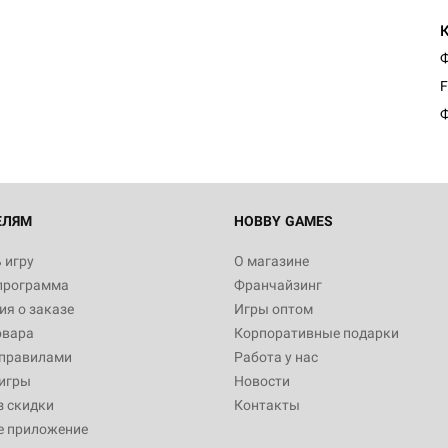
Ф
F
Ф
ЕЛЯМ
HOBBY GAMES
 игру
О магазине
программа
Франчайзинг
я о заказе
Игры оптом
овара
Корпоративные подарки
 правилами
Работа у нас
игры
Новости
з скидки
Контакты
е приложение