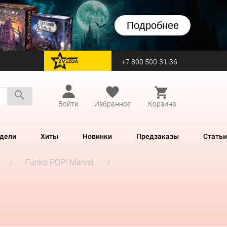
Подробнее
+7 800 500-31-36
перейти на Zvezda
Войти
Избранное
Корзина
дели
Хиты
Новинки
Предзаказы
Статьи
Funko POP! Marvel