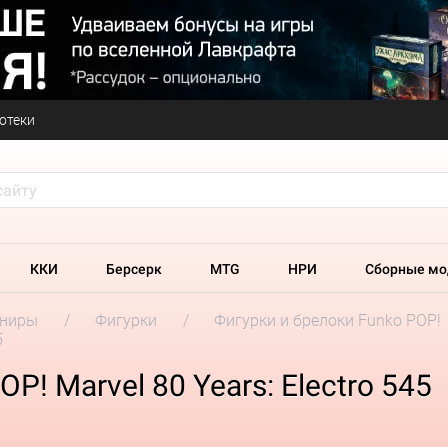
отеки
ККИ
Берсерк
MTG
НРИ
Сборные мо
ениры
Фигурки
Фигурки и брелоки Funko POP!
5
! Marvel 80 Years: Electro 545