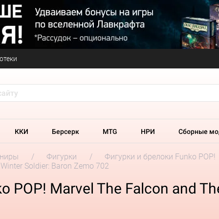
отеки
ККИ
Берсерк
MTG
НРИ
Сборные мо
ениры
Фигурки
Фигурки и брелоки Funko POP!
Winter Soldier: Baron Zemo 702
POP! Marvel The Falcon and The 