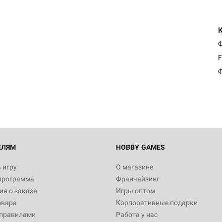
Ф
F
Ф
ЕЛЯМ
HOBBY GAMES
 игру
О магазине
программа
Франчайзинг
я о заказе
Игры оптом
овара
Корпоративные подарки
 правилами
Работа у нас