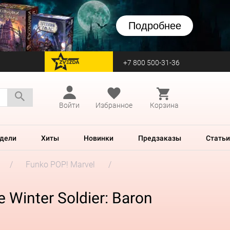
Подробнее
+7 800 500-31-36
перейти на Zvezda
Войти
Избранное
Корзина
дели
Хиты
Новинки
Предзаказы
Статьи
Funko POP! Marvel
Winter Soldier: Baron