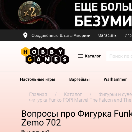
Соединённые Штаты Америки
Магазины
Игр
Каталог
Настольные игры
Варгеймы
Warhammer
Главная
Каталог
Фигурки и сув
Фигурка Funko POP! Marvel The Falcon and The 
Вопросы про Фигурка Funko 
Zemo 702
Вы наци, да?