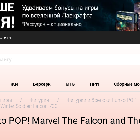
отеки
ККИ
Берсерк
MTG
НРИ
Сборные мо
ениры
Фигурки
Фигурки и брелоки Funko POP!
inter Soldier: Falcon 700
POP! Marvel The Falcon and The 