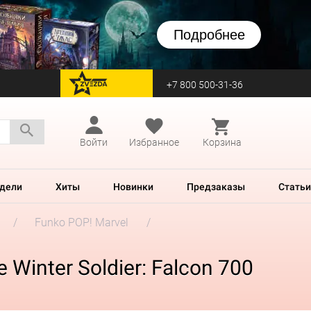
Подробнее
+7 800 500-31-36
перейти на Zvezda
Войти
Избранное
Корзина
дели
Хиты
Новинки
Предзаказы
Статьи
Funko POP! Marvel
Winter Soldier: Falcon 700