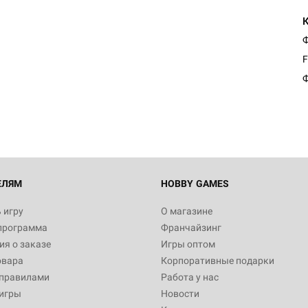
Ф
F
Ф
ЕЛЯМ
HOBBY GAMES
 игру
О магазине
программа
Франчайзинг
я о заказе
Игры оптом
овара
Корпоративные подарки
 правилами
Работа у нас
игры
Новости