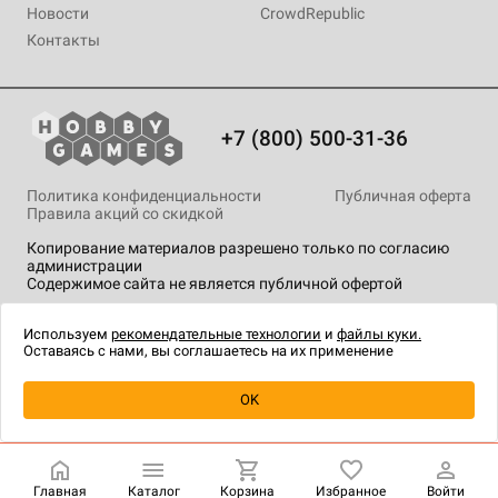
Новости
CrowdRepublic
Контакты
+7 (800) 500-31-36
Политика конфиденциальности
Публичная оферта
Правила акций со скидкой
Копирование материалов разрешено только по согласию
администрации
Содержимое сайта не является публичной офертой
На сайте Hobby Games применяются
рекомендательные
технологии
.
Используем
рекомендательные технологии
и
файлы куки.
Оставаясь с нами, вы соглашаетесь на их применение
Уведомить о наличии
OK
Главная
Каталог
Корзина
Избранное
Войти