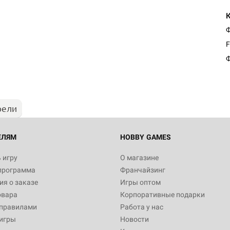
Ф
F
Ф
рели
ЕЛЯМ
HOBBY GAMES
 игру
О магазине
программа
Франчайзинг
я о заказе
Игры оптом
овара
Корпоративные подарки
 правилами
Работа у нас
игры
Новости