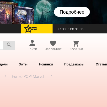
Подробнее
+7 800 500-31-36
перейти на Zvezda
Войти
Избранное
Корзина
дели
Хиты
Новинки
Предзаказы
Статьи
Funko POP! Marvel