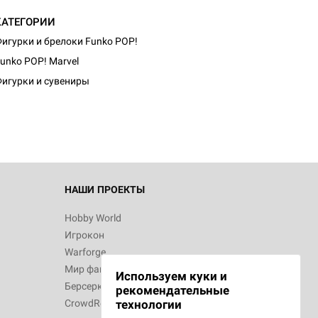
КАТЕГОРИИ
игурки и брелоки Funko POP!
unko POP! Marvel
игурки и сувениры
НАШИ ПРОЕКТЫ
Hobby World
Игрокон
Warforge
Мир фантастики
Используем куки и
Берсерк
рекомендательные
CrowdRepublic
технологии