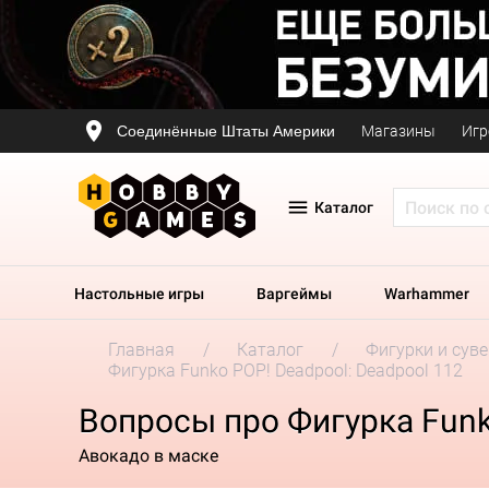
Соединённые Штаты Америки
Магазины
Игр
Каталог
Настольные игры
Варгеймы
Warhammer
Главная
Каталог
Фигурки и сув
Фигурка Funko POP! Deadpool: Deadpool 112
Вопросы про Фигурка Funk
Авокадо в маске