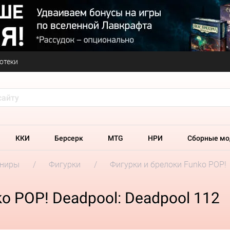
отеки
ККИ
Берсерк
MTG
НРИ
Сборные мо
ениры
Фигурки
Фигурки и брелоки Funko POP!
o POP! Deadpool: Deadpool 112