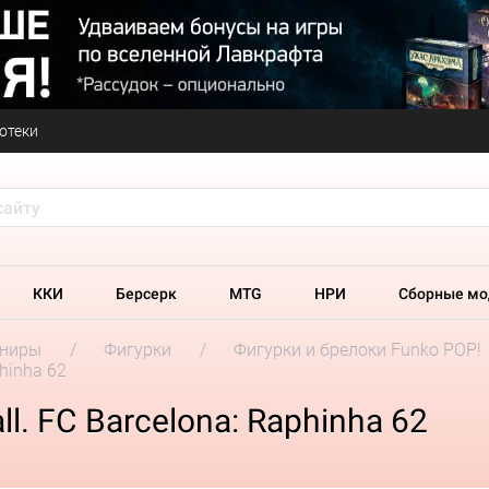
отеки
ККИ
Берсерк
MTG
НРИ
Сборные мо
ениры
Фигурки
Фигурки и брелоки Funko POP!
phinha 62
l. FC Barcelona: Raphinha 62