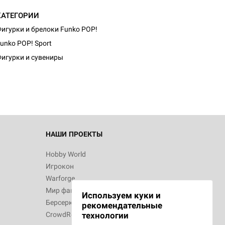
КАТЕГОРИИ
игурки и брелоки Funko POP!
unko POP! Sport
игурки и сувениры
НАШИ ПРОЕКТЫ
Hobby World
Игрокон
Warforge
Мир фантастики
Используем куки и
Берсерк
рекомендательные
CrowdRepublic
технологии