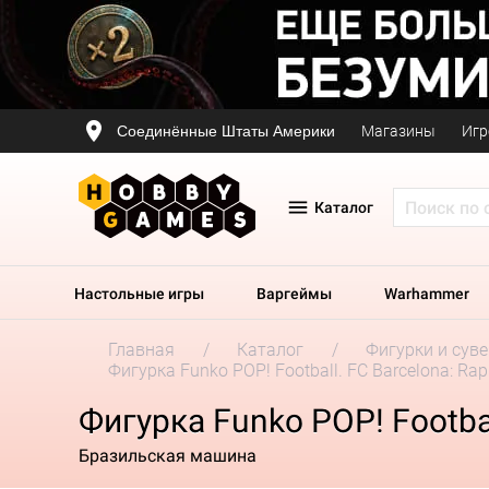
Соединённые Штаты Америки
Магазины
Игр
Каталог
Настольные игры
Варгеймы
Warhammer
Главная
Каталог
Фигурки и сув
Фигурка Funko POP! Football. FC Barcelona: Ra
Фигурка Funko POP! Footbal
Бразильская машина