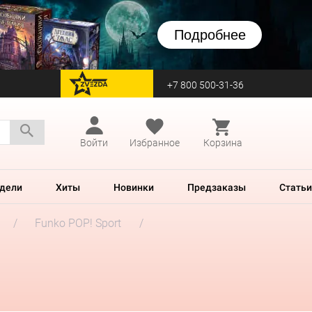
Подробнее
+7 800 500-31-36
перейти на Zvezda
Войти
Избранное
Корзина
дели
Хиты
Новинки
Предзаказы
Статьи
Funko POP! Sport