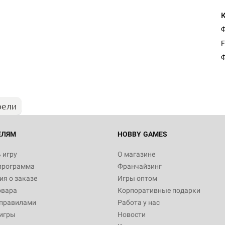
Ф
F
Ф
рели
ЕЛЯМ
HOBBY GAMES
 игру
О магазине
программа
Франчайзинг
я о заказе
Игры оптом
овара
Корпоративные подарки
 правилами
Работа у нас
игры
Новости