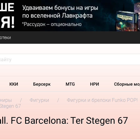
отеки
ККИ
Берсерк
MTG
НРИ
Сборные мо
ениры
Фигурки
Фигурки и брелоки Funko POP!
 Stegen 67
l. FC Barcelona: Ter Stegen 67