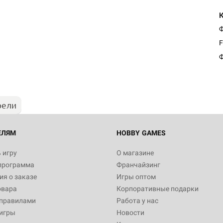
Ф
Настольная игра Hobby Worl
F
"Мир фантастики. Спецвыпус
Стругацкие"
Ф
1 490
рели
Настольная игра Hobby Worl
империи: Боевая тревога
799
ЕЛЯМ
HOBBY GAMES
 игру
О магазине
программа
Франчайзинг
Настольная игра Hobby Worl
я о заказе
Игры оптом
империи. Четвёртая редакция
овара
Корпоративные подарки
Рубеж
12 990
 правилами
Работа у нас
игры
Новости