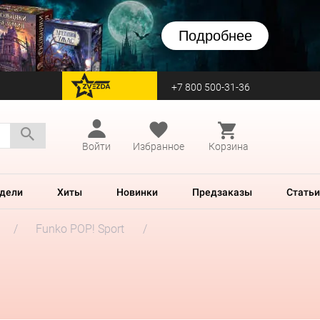
Подробнее
+7 800 500-31-36
перейти на Zvezda
Войти
Избранное
Корзина
дели
Хиты
Новинки
Предзаказы
Статьи
Funko POP! Sport