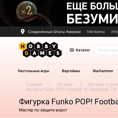
Соединённые Штаты Америки
Магазины
Игр
Каталог
Настольные игры
Варгеймы
Warhammer
Главная
Каталог
Фигурки и сув
Фигурка Funko POP! Football. FC Barcelona: Ter
Фигурка Funko POP! Footbal
Мастер по защите ворот