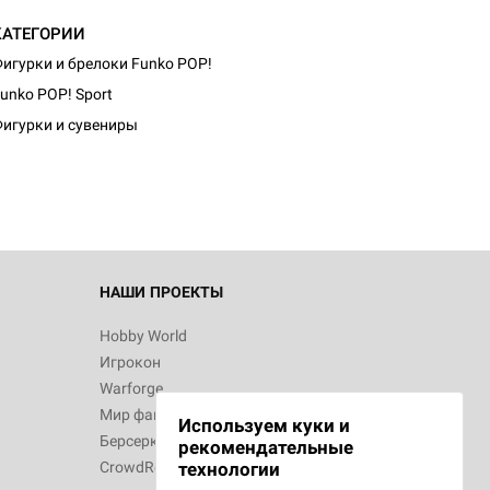
КАТЕГОРИИ
игурки и брелоки Funko POP!
d Журнал
unko POP! Sport
к: Братья
игурки и сувениры
d Звёздные
НАШИ ПРОЕКТЫ
Hobby World
Игрокон
d Сумерки
Warforge
: Грозовой
Мир фантастики
Используем куки и
Берсерк
рекомендательные
CrowdRepublic
технологии