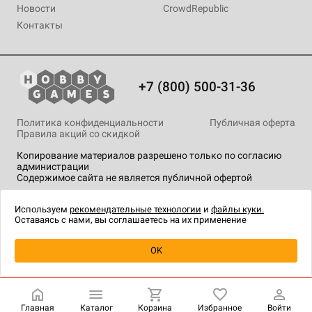
Новости
CrowdRepublic
Контакты
+7 (800) 500-31-36
Политика конфиденциальности
Публичная оферта
Правила акций со скидкой
Копирование материалов разрешено только по согласию
администрации
Содержимое сайта не является публичной офертой
На сайте Hobby Games применяются
рекомендательные
технологии
.
Используем
рекомендательные технологии
и
файлы куки.
Оставаясь с нами, вы соглашаетесь на их применение
Уведомить о наличии
OK
Главная
Каталог
Корзина
Избранное
Войти