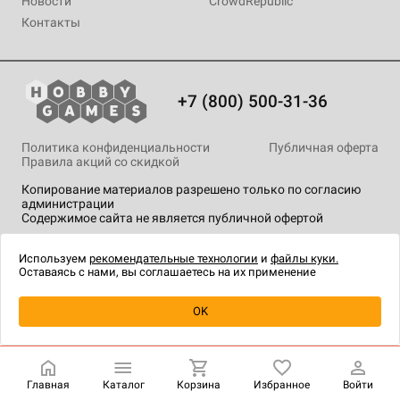
Новости
CrowdRepublic
Контакты
+7 (800) 500-31-36
Политика конфиденциальности
Публичная оферта
Правила акций со скидкой
Копирование материалов разрешено только по согласию
администрации
Содержимое сайта не является публичной офертой
На сайте Hobby Games применяются
рекомендательные
технологии
.
Используем
рекомендательные технологии
и
файлы куки.
Оставаясь с нами, вы соглашаетесь на их применение
Товар снят с продажи
OK
Главная
Каталог
Корзина
Избранное
Войти