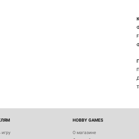
Ф
F
Ф
П
Д
Т
ЕЛЯМ
HOBBY GAMES
 игру
О магазине