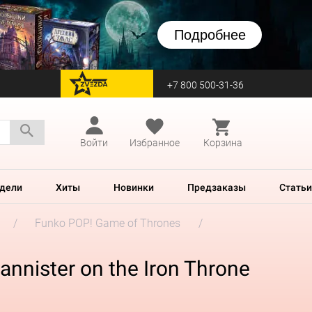
Подробнее
+7 800 500-31-36
перейти на Zvezda
Войти
Избранное
Корзина
дели
Хиты
Новинки
Предзаказы
Статьи
Funko POP! Game of Thrones
nnister on the Iron Throne