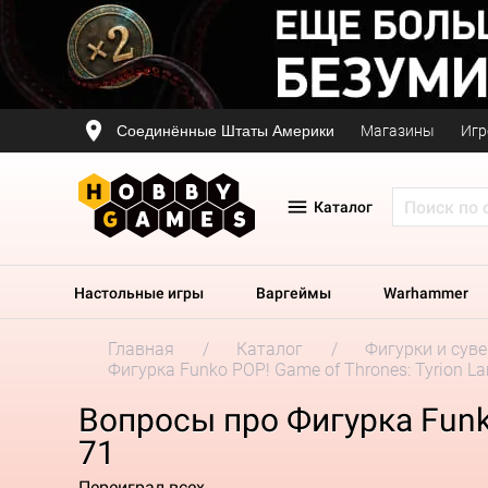
Соединённые Штаты Америки
Магазины
Игр
Каталог
Настольные игры
Варгеймы
Warhammer
Главная
Каталог
Фигурки и сув
Фигурка Funko POP! Game of Thrones: Tyrion Lan
Вопросы про Фигурка Funko 
71
Переиграл всех