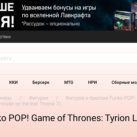
отеки
ККИ
Берсерк
MTG
НРИ
Сборные мо
ениры
Фигурки
Фигурки и брелоки Funko POP!
nister on the Iron Throne 71
POP! Game of Thrones: Tyrion La