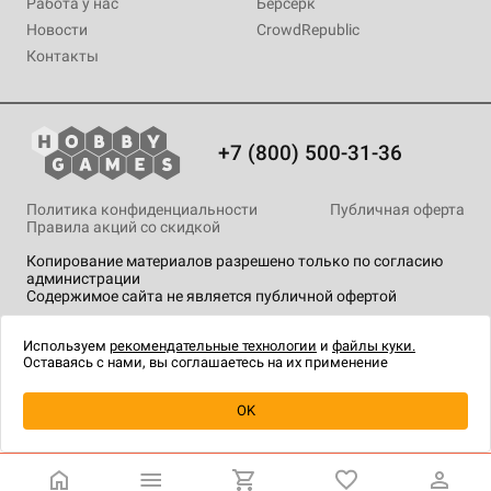
Работа у нас
Берсерк
Новости
CrowdRepublic
Контакты
+7 (800) 500-31-36
Политика конфиденциальности
Публичная оферта
Правила акций со скидкой
Копирование материалов разрешено только по согласию
администрации
Содержимое сайта не является публичной офертой
На сайте Hobby Games применяются
рекомендательные
технологии
.
Используем
рекомендательные технологии
и
файлы куки.
Оставаясь с нами, вы соглашаетесь на их применение
Уведомить о наличии
OK