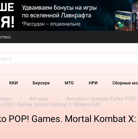
отеки
ККИ
Берсерк
MTG
НРИ
Сборные мо
ениры
Фигурки
Фигурки и брелоки Funko POP!
o POP! Games. Mortal Kombat X: Mileena 642
 POP! Games. Mortal Kombat X: 