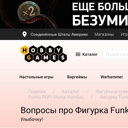
Соединённые Штаты Америки
Магазины
Игр
Каталог
Настольные игры
Варгеймы
Warhammer
Главная
Каталог
Фигурки и сув
Funko POP! Mortal Kombat
Фигурка Funk
Вопросы про Фигурка Funko
Улыбочку!