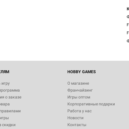
Ф
F
F
Ф
ЕЛЯМ
HOBBY GAMES
 игру
О магазине
программа
Франчайзинг
я о заказе
Игры оптом
овара
Корпоративные подарки
 правилами
Работа у нас
игры
Новости
з скидки
Контакты