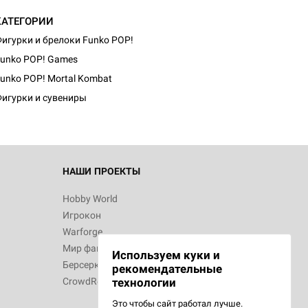
КАТЕГОРИИ
игурки и брелоки Funko POP!
unko POP! Games
unko POP! Mortal Kombat
игурки и сувениры
НАШИ ПРОЕКТЫ
Hobby World
Игрокон
Warforge
Мир фантастики
Используем куки и
Берсерк
рекомендательные
CrowdRepublic
технологии
Это чтобы сайт работал лучше.