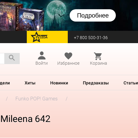
Подробнее
+7 800 500-31-36
перейти на Zvezda
Войти
Избранное
Корзина
дели
Хиты
Новинки
Предзаказы
Статьи
Funko POP! Games
Mileena 642