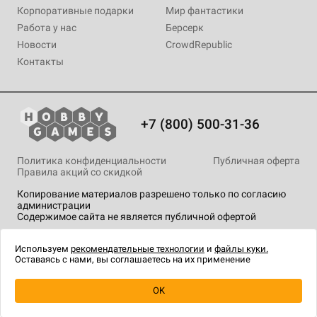
Корпоративные подарки
Мир фантастики
Работа у нас
Берсерк
Новости
CrowdRepublic
Контакты
+7 (800) 500-31-36
Политика конфиденциальности
Публичная оферта
Правила акций со скидкой
Копирование материалов разрешено только по согласию
администрации
Содержимое сайта не является публичной офертой
На сайте Hobby Games применяются
рекомендательные
технологии
.
Используем
рекомендательные технологии
и
файлы куки.
Оставаясь с нами, вы соглашаетесь на их применение
Товар снят с продажи
OK