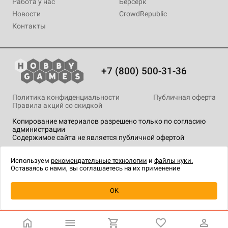
Работа у нас
Берсерк
Новости
CrowdRepublic
Контакты
+7 (800) 500-31-36
Политика конфиденциальности
Публичная оферта
Правила акций со скидкой
Копирование материалов разрешено только по согласию
администрации
Содержимое сайта не является публичной офертой
На сайте Hobby Games применяются
рекомендательные
технологии
.
Используем
рекомендательные технологии
и
файлы куки.
Оставаясь с нами, вы соглашаетесь на их применение
Товар снят с продажи
OK