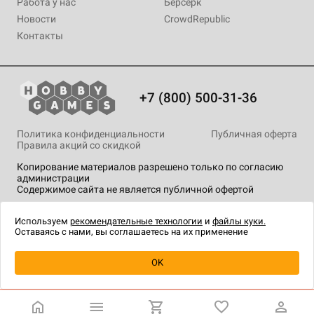
Работа у нас
Берсерк
Новости
CrowdRepublic
Контакты
+7 (800) 500-31-36
Политика конфиденциальности
Публичная оферта
Правила акций со скидкой
Копирование материалов разрешено только по согласию
администрации
Содержимое сайта не является публичной офертой
На сайте Hobby Games применяются
рекомендательные
технологии
.
Используем
рекомендательные технологии
и
файлы куки.
Оставаясь с нами, вы соглашаетесь на их применение
Уведомить о наличии
OK