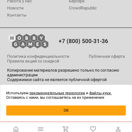
Работа у нас
Берсерк
Новости
CrowdRepublic
Контакты
+7 (800) 500-31-36
Политика конфиденциальности
Публичная оферта
Правила акций со скидкой
Копирование материалов разрешено только по согласию
администрации
Содержимое сайта не является публичной офертой
На сайте Hobby Games применяются
рекомендательные
технологии
.
Используем
рекомендательные технологии
и
файлы куки.
Оставаясь с нами, вы соглашаетесь на их применение
Уведомить о наличии
OK