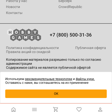
Работа у нас
Берсерк
Новости
CrowdRepublic
Контакты
+7 (800) 500-31-36
Политика конфиденциальности
Публичная оферта
Правила акций со скидкой
Копирование материалов разрешено только по согласию
администрации
Содержимое сайта не является публичной офертой
На сайте Hobby Games применяются
рекомендательные
технологии
.
Используем
рекомендательные технологии
и
файлы куки.
Оставаясь с нами, вы соглашаетесь на их применение
Товар снят с продажи
OK