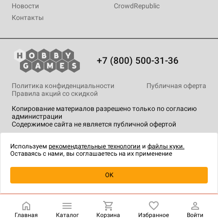
Новости
CrowdRepublic
Контакты
+7 (800) 500-31-36
Политика конфиденциальности
Публичная оферта
Правила акций со скидкой
Копирование материалов разрешено только по согласию
администрации
Содержимое сайта не является публичной офертой
На сайте Hobby Games применяются
рекомендательные
технологии
.
Используем
рекомендательные технологии
и
файлы куки.
Оставаясь с нами, вы соглашаетесь на их применение
OK
Купить
| 2 490 ₽
Главная
Каталог
Корзина
Избранное
Войти