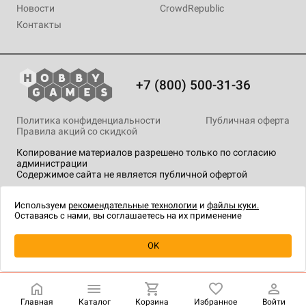
Новости
CrowdRepublic
Контакты
+7 (800) 500-31-36
Политика конфиденциальности
Публичная оферта
Правила акций со скидкой
Копирование материалов разрешено только по согласию
администрации
Содержимое сайта не является публичной офертой
На сайте Hobby Games применяются
рекомендательные
технологии
.
Используем
рекомендательные технологии
и
файлы куки.
Оставаясь с нами, вы соглашаетесь на их применение
OK
Купить
| 2 490 ₽
Главная
Каталог
Корзина
Избранное
Войти