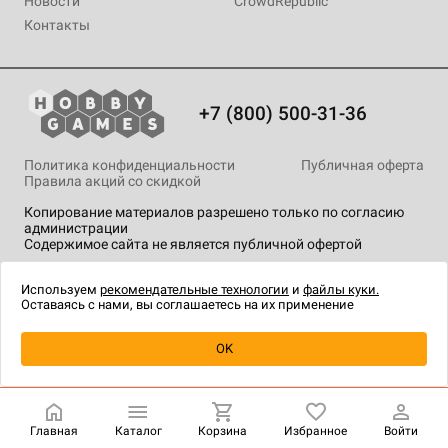
Новости
CrowdRepublic
Контакты
+7 (800) 500-31-36
Политика конфиденциальности
Публичная оферта
Правила акций со скидкой
Копирование материалов разрешено только по согласию
администрации
Содержимое сайта не является публичной офертой
На сайте Hobby Games применяются
рекомендательные
технологии
.
Используем
рекомендательные технологии
и
файлы куки.
Оставаясь с нами, вы соглашаетесь на их применение
Товар снят с продажи
OK
Главная
Каталог
Корзина
Избранное
Войти