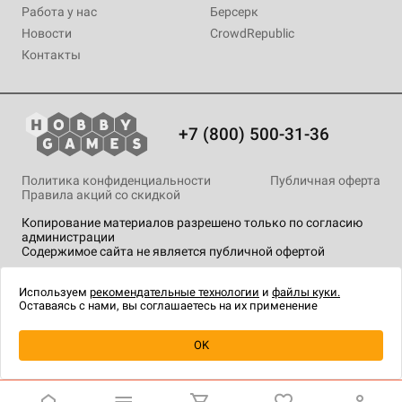
Работа у нас
Берсерк
Новости
CrowdRepublic
Контакты
+7 (800) 500-31-36
Политика конфиденциальности
Публичная оферта
Правила акций со скидкой
Копирование материалов разрешено только по согласию
администрации
Содержимое сайта не является публичной офертой
На сайте Hobby Games применяются
рекомендательные
технологии
.
Используем
рекомендательные технологии
и
файлы куки.
Оставаясь с нами, вы соглашаетесь на их применение
Уведомить о наличии
OK