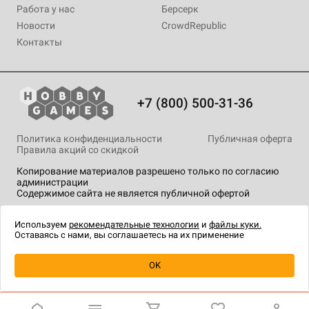
Работа у нас
Берсерк
Новости
CrowdRepublic
Контакты
+7 (800) 500-31-36
Политика конфиденциальности
Публичная оферта
Правила акций со скидкой
Копирование материалов разрешено только по согласию
администрации
Содержимое сайта не является публичной офертой
На сайте Hobby Games применяются
рекомендательные
технологии
.
Используем
рекомендательные технологии
и
файлы куки.
Оставаясь с нами, вы соглашаетесь на их применение
Уведомить о наличии
OK