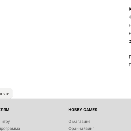
Ф
F
F
Ф
П
рели
ЕЛЯМ
HOBBY GAMES
 игру
О магазине
программа
Франчайзинг