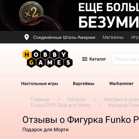
Соединённые Штаты Америки
Магазины
Игр
Каталог
Настольные игры
Варгеймы
Warhammer
Главная
Каталог
Фигурки и сув
Funko POP! Rick and Morty
Фигурка Funk
Отзывы о Фигурка Funko PO
Подарок для Морти