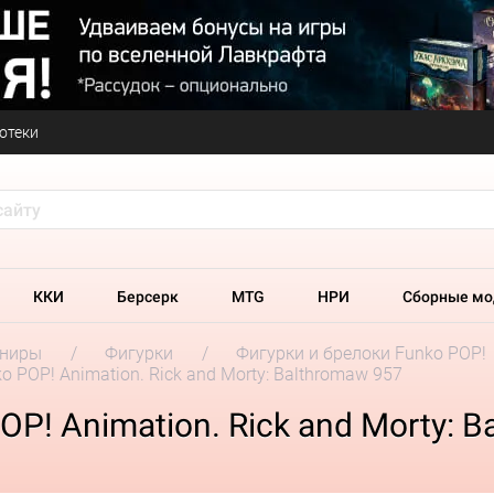
отеки
ККИ
Берсерк
MTG
НРИ
Сборные мо
ениры
Фигурки
Фигурки и брелоки Funko POP!
o POP! Animation. Rick and Morty: Balthromaw 957
P! Animation. Rick and Morty: B