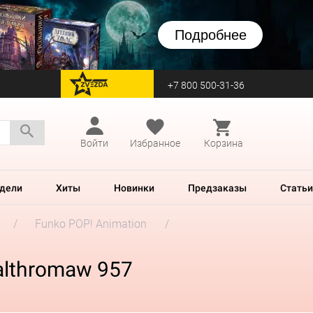
Подробнее
+7 800 500-31-36
перейти на Zvezda
Войти
Избранное
Корзина
дели
Хиты
Новинки
Предзаказы
Статьи
Funko POP! Animation
althromaw 957