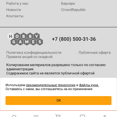
Работа у нас
Берсерк
Новости
CrowdRepublic
Контакты
+7 (800) 500-31-36
Политика конфиденциальности
Публичная оферта
Правила акций со скидкой
Копирование материалов разрешено только по согласию
администрации
Содержимое сайта не является публичной офертой
На сайте Hobby Games применяются
рекомендательные
технологии
.
Используем
рекомендательные технологии
и
файлы куки.
Оставаясь с нами, вы соглашаетесь на их применение
OK
Купить
| 2 490 ₽