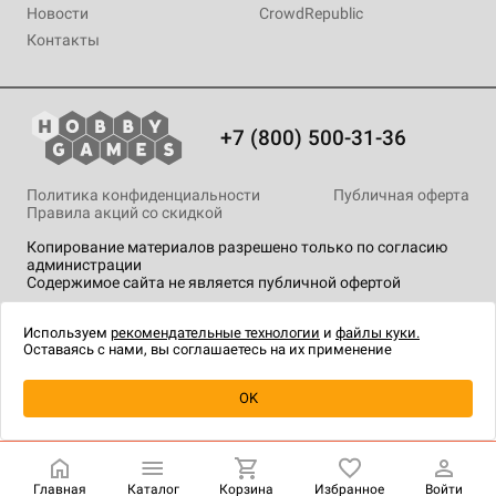
Новости
CrowdRepublic
Контакты
+7 (800) 500-31-36
Политика конфиденциальности
Публичная оферта
Правила акций со скидкой
Копирование материалов разрешено только по согласию
администрации
Содержимое сайта не является публичной офертой
На сайте Hobby Games применяются
рекомендательные
технологии
.
Используем
рекомендательные технологии
и
файлы куки.
Оставаясь с нами, вы соглашаетесь на их применение
Уведомить о наличии
OK
Главная
Каталог
Корзина
Избранное
Войти