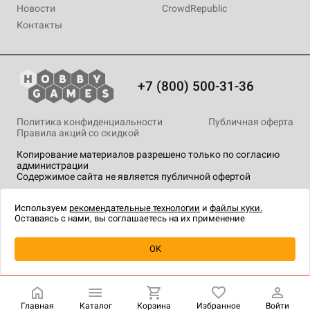
Новости
CrowdRepublic
Контакты
+7 (800) 500-31-36
Политика конфиденциальности
Публичная оферта
Правила акций со скидкой
Копирование материалов разрешено только по согласию
администрации
Содержимое сайта не является публичной офертой
На сайте Hobby Games применяются
рекомендательные
технологии
.
Используем
рекомендательные технологии
и
файлы куки.
Оставаясь с нами, вы соглашаетесь на их применение
Уведомить о наличии
OK
Главная
Каталог
Корзина
Избранное
Войти