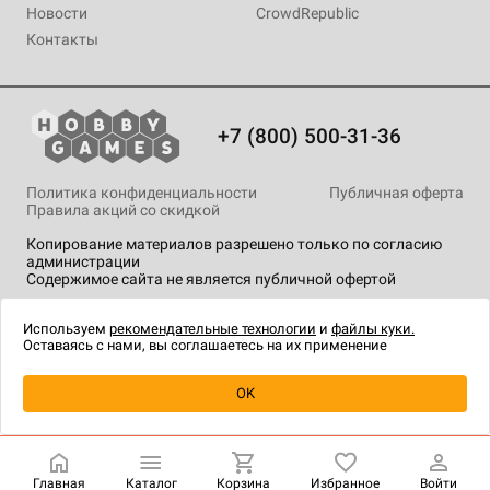
Новости
CrowdRepublic
Контакты
+7 (800) 500-31-36
Политика конфиденциальности
Публичная оферта
Правила акций со скидкой
Копирование материалов разрешено только по согласию
администрации
Содержимое сайта не является публичной офертой
На сайте Hobby Games применяются
рекомендательные
технологии
.
Используем
рекомендательные технологии
и
файлы куки.
Оставаясь с нами, вы соглашаетесь на их применение
Товар снят с продажи
OK
Главная
Каталог
Корзина
Избранное
Войти