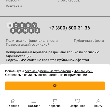
Новости
CrowdRepublic
Контакты
+7 (800) 500-31-36
Политика конфиденциальности
Публичная оферта
Правила акций со скидкой
Копирование материалов разрешено только по согласию
администрации
Содержимое сайта не является публичной офертой
На сайте Hobby Games применяются
рекомендательные
технологии
.
Используем
рекомендательные технологии
и
файлы куки.
Оставаясь с нами, вы соглашаетесь на их применение
Товар снят с продажи
OK
Главная
Каталог
Корзина
Избранное
Войти