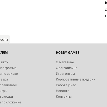
Д
Г
рели
ЕЛЯМ
HOBBY GAMES
 игру
О магазине
программа
Франчайзинг
я о заказе
Игры оптом
овара
Корпоративные подарки
 правилами
Работа у нас
игры
Новости
з скидки
Контакты
е приложение