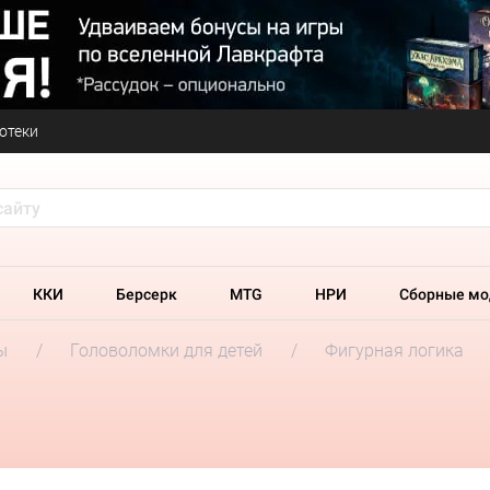
отеки
ККИ
Берсерк
MTG
НРИ
Сборные мо
ы
Головоломки для детей
Фигурная логика