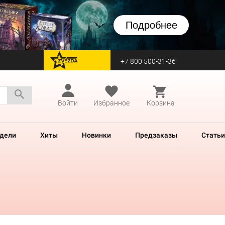
Подробнее
+7 800 500-31-36
перейти на Zvezda
Войти
Избранное
Корзина
дели
Хиты
Новинки
Предзаказы
Статьи