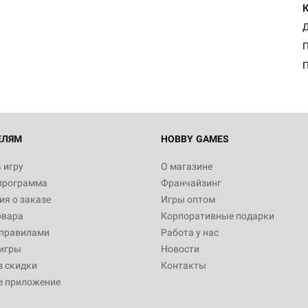
Д
П
ЕЛЯМ
HOBBY GAMES
 игру
О магазине
программа
Франчайзинг
я о заказе
Игры оптом
овара
Корпоративные подарки
 правилами
Работа у нас
игры
Новости
з скидки
Контакты
е приложение