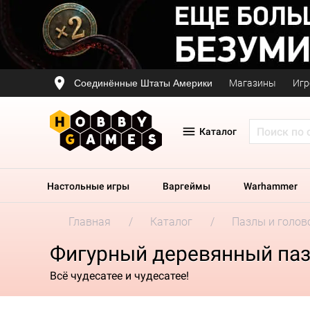
Соединённые Штаты Америки
Магазины
Игр
Каталог
Настольные игры
Варгеймы
Warhammer
Главная
Каталог
Пазлы и голов
Фигурный деревянный пазл
Всё чудесатее и чудесатее!