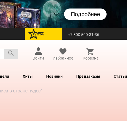
Подробнее
+7 800 500-31-36
перейти на Zvezda
Войти
Избранное
Корзина
дели
Хиты
Новинки
Предзаказы
Статьи
иса в стране чудес"