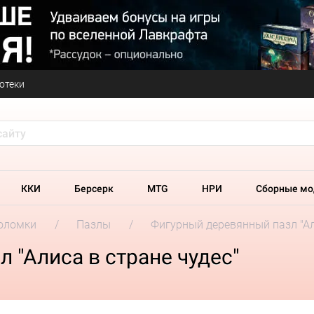
отеки
ККИ
Берсерк
MTG
НРИ
Сборные мо
оломки
Пазлы
Фигурный деревянный пазл "Ал
 "Алиса в стране чудес"