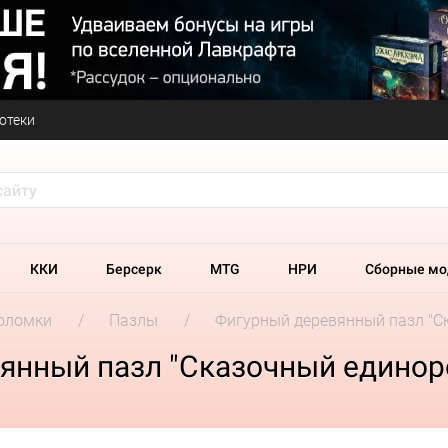
отеки
ККИ
Берсерк
MTG
НРИ
Сборные мо
оломки
Пазлы
Фигурный деревянный пазл "С
янный пазл "Сказочный единор