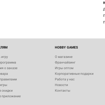
Д
П
ЕЛЯМ
HOBBY GAMES
 игру
О магазине
программа
Франчайзинг
я о заказе
Игры оптом
овара
Корпоративные подарки
 правилами
Работа у нас
игры
Новости
з скидки
Контакты
е приложение