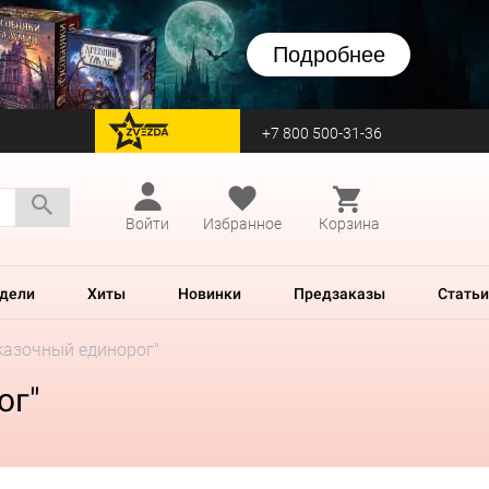
Подробнее
+7 800 500-31-36
перейти на Zvezda
Войти
Избранное
Корзина
дели
Хиты
Новинки
Предзаказы
Статьи
казочный единорог"
ог"