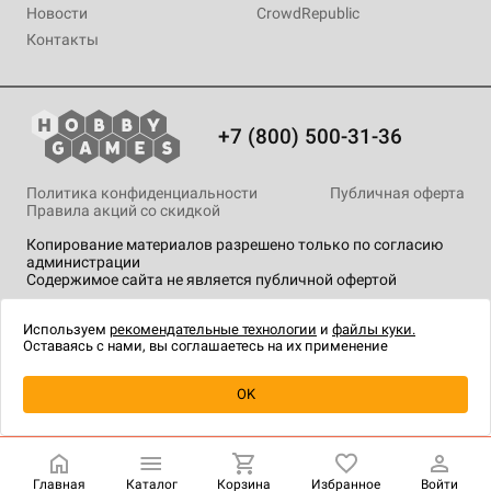
Новости
CrowdRepublic
Контакты
+7 (800) 500-31-36
Политика конфиденциальности
Публичная оферта
Правила акций со скидкой
Копирование материалов разрешено только по согласию
администрации
Содержимое сайта не является публичной офертой
На сайте Hobby Games применяются
рекомендательные
технологии
.
Используем
рекомендательные технологии
и
файлы куки.
Оставаясь с нами, вы соглашаетесь на их применение
Уведомить о наличии
OK
Главная
Каталог
Корзина
Избранное
Войти