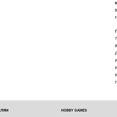
В
F
Т
В
Д
И
И
К
П
ЕЛЯМ
HOBBY GAMES