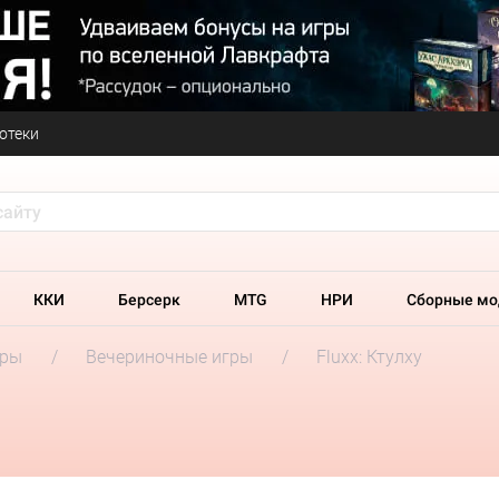
отеки
ККИ
Берсерк
MTG
НРИ
Сборные мо
гры
Вечериночные игры
Fluxx: Ктулху