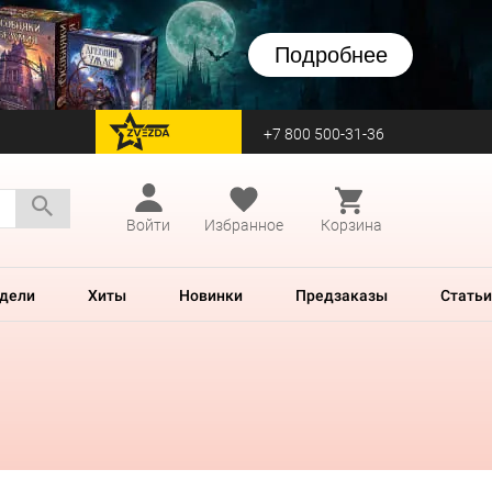
Подробнее
+7 800 500-31-36
перейти на Zvezda
Войти
Избранное
Корзина
дели
Хиты
Новинки
Предзаказы
Статьи