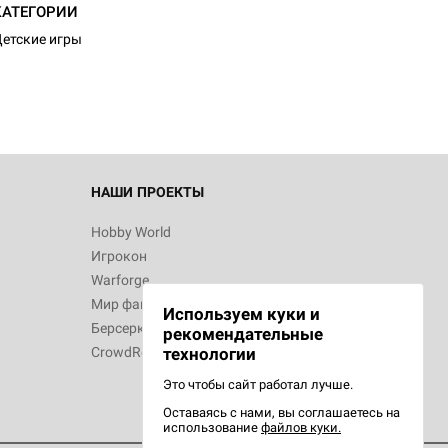
d Монстры
КАТЕГОРИИ
етские игры
 Зомбицид:
НАШИ ПРОЕКТЫ
Hobby World
Игрокон
 Берсерк.
Warforge
в
Мир фантастики
Используем куки и
Берсерк
рекомендательные
CrowdRepublic
технологии
Это чтобы сайт работал лучше.
Оставаясь с нами, вы соглашаетесь на
d Ужас
использование
файлов куки.
орой сезон