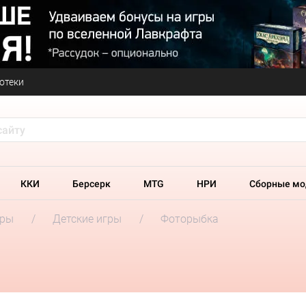
отеки
ККИ
Берсерк
MTG
НРИ
Сборные мо
гры
Детские игры
Фоторыбка