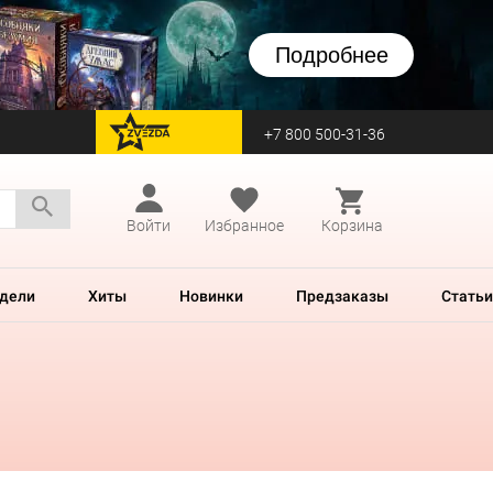
Подробнее
+7 800 500-31-36
перейти на Zvezda
Войти
Избранное
Корзина
дели
Хиты
Новинки
Предзаказы
Статьи