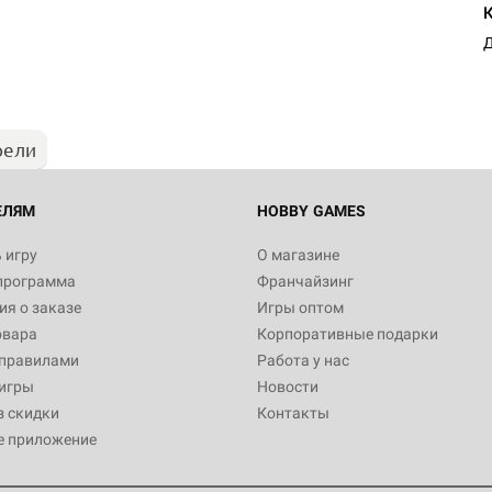
Настольная игра Hobby Worl
Египта
Д
1 991
рели
Настольная игра Hobby World
Белая смерть
12 990
ЕЛЯМ
HOBBY GAMES
 игру
О магазине
программа
Франчайзинг
Настольная игра Hobby World
я о заказе
Игры оптом
Сердце роя. Дисплей бустеро
овара
Корпоративные подарки
3 490
 правилами
Работа у нас
игры
Новости
з скидки
Контакты
е приложение
Настольная игра Hobby Worl
Аркхэма. Карточная игра: Вт