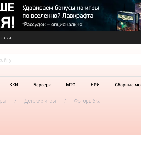
отеки
ККИ
Берсерк
MTG
НРИ
Сборные мо
гры
Детские игры
Фоторыбка