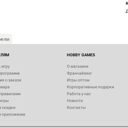
Д
рели
ЕЛЯМ
HOBBY GAMES
 игру
О магазине
программа
Франчайзинг
я о заказе
Игры оптом
овара
Корпоративные подарки
 правилами
Работа у нас
игры
Новости
з скидки
Контакты
е приложение