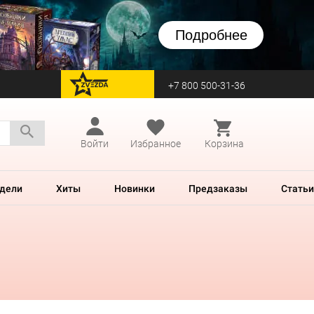
Подробнее
+7 800 500-31-36
перейти на Zvezda
Войти
Избранное
Корзина
дели
Хиты
Новинки
Предзаказы
Статьи