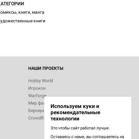
КАТЕГОРИИ
d Монстры
омиксы, книги, манга
удожественные книги
 Зомбицид:
НАШИ ПРОЕКТЫ
Hobby World
Игрокон
 Берсерк.
Warforge
в
Мир фантастики
Используем куки и
Берсерк
рекомендательные
CrowdRepublic
технологии
Это чтобы сайт работал лучше.
Оставаясь с нами, вы соглашаетесь на
d Ужас