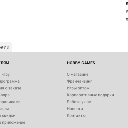
Настольная игра Hobby Worl
К
Египта
Х
1 991
рели
Настольная игра Hobby World
Белая смерть
12 990
ЕЛЯМ
HOBBY GAMES
 игру
О магазине
программа
Франчайзинг
Настольная игра Hobby World
я о заказе
Игры оптом
Сердце роя. Дисплей бустеро
овара
Корпоративные подарки
3 490
 правилами
Работа у нас
игры
Новости
з скидки
Контакты
е приложение
Настольная игра Hobby Worl