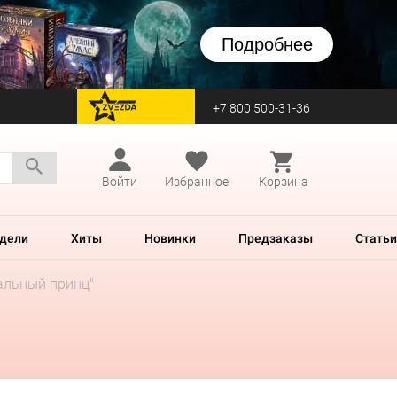
Подробнее
+7 800 500-31-36
перейти на Zvezda
Войти
Избранное
Корзина
дели
Хиты
Новинки
Предзаказы
Статьи
альный принц"