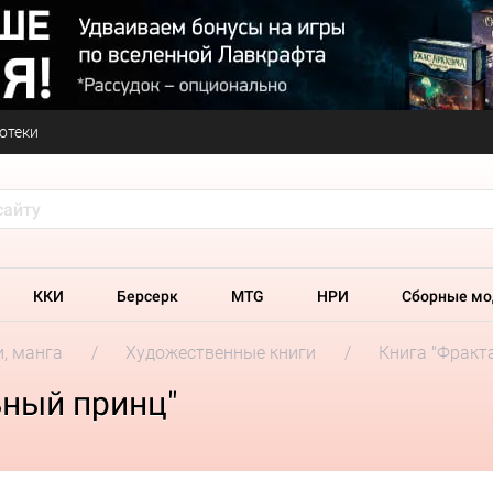
отеки
ККИ
Берсерк
MTG
НРИ
Сборные мо
и, манга
Художественные книги
Книга "Фракт
ьный принц"