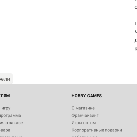
С
М
Настольная игра Hobby Worl
Д
Египта
К
1 991
рели
Настольная игра Hobby World
Белая смерть
12 990
ЕЛЯМ
HOBBY GAMES
 игру
О магазине
программа
Франчайзинг
Настольная игра Hobby World
я о заказе
Игры оптом
Сердце роя. Дисплей бустеро
овара
Корпоративные подарки
3 490