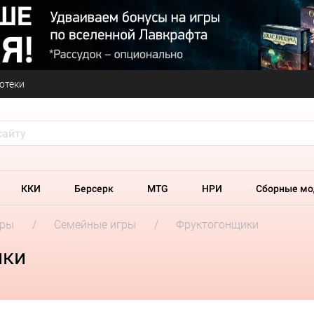
отеки
ККИ
Берсерк
MTG
НРИ
Сборные мо
гры
Семейные игры
Фруктогонщики
ики