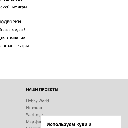
емейные игры
ПОДБОРКИ
ного скидок!
d Монстры
ля компании
арточные игры
 Зомбицид:
НАШИ ПРОЕКТЫ
Hobby World
Игрокон
 Берсерк.
Warforge
в
Мир фантастики
Используем куки и