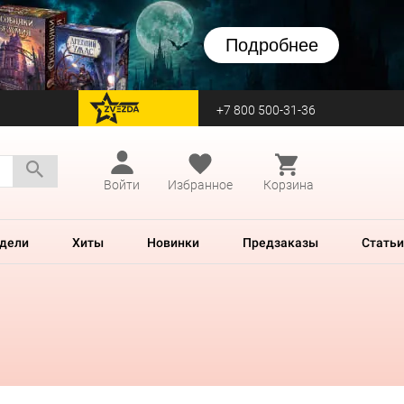
Подробнее
+7 800 500-31-36
перейти на Zvezda
Войти
Избранное
Корзина
дели
Хиты
Новинки
Предзаказы
Статьи