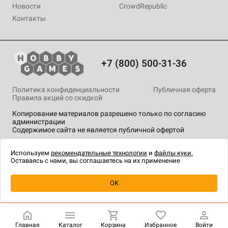
Новости
CrowdRepublic
Контакты
+7 (800) 500-31-36
Политика конфиденциальности
Публичная оферта
Правила акций со скидкой
Копирование материалов разрешено только по согласию
администрации
Содержимое сайта не является публичной офертой
На сайте Hobby Games применяются
рекомендательные
технологии
.
Используем
рекомендательные технологии
и
файлы куки.
Оставаясь с нами, вы соглашаетесь на их применение
Уведомить о наличии
OK
Главная
Каталог
Корзина
Избранное
Войти