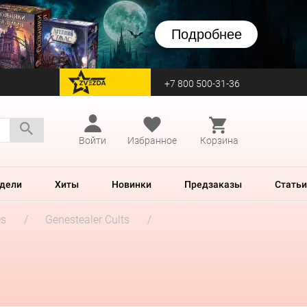
Подробнее
+7 800 500-31-36
перейти на Zvezda
Войти
Избранное
Корзина
дели
Хиты
Новинки
Предзаказы
Статьи
es
Genestealer Cults