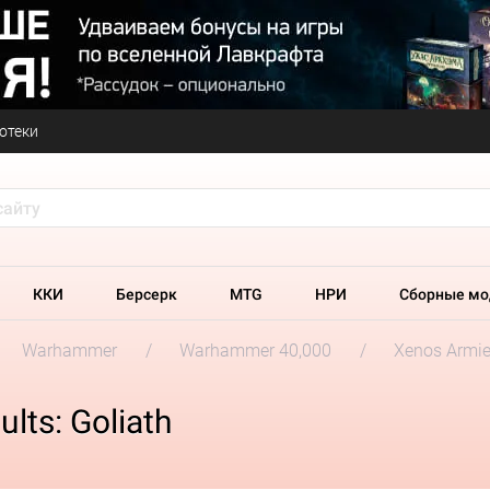
отеки
ККИ
Берсерк
MTG
НРИ
Сборные мо
Warhammer
Warhammer 40,000
Xenos Armi
lts: Goliath