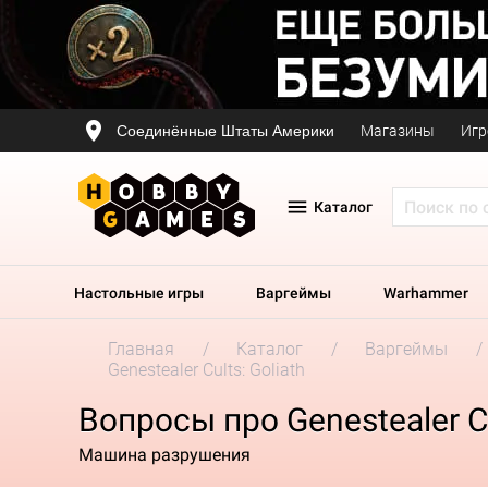
Соединённые Штаты Америки
Магазины
Игр
Каталог
Настольные игры
Варгеймы
Warhammer
Главная
Каталог
Варгеймы
Genestealer Cults: Goliath
Вопросы про Genestealer Cu
Машина разрушения