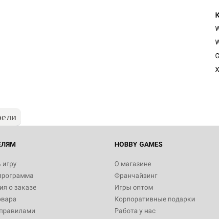
W
Настольная игра Hobby Worl
G
Египта
X
1 991
рели
Настольная игра Hobby World
Белая смерть
12 990
ЕЛЯМ
HOBBY GAMES
 игру
О магазине
программа
Франчайзинг
Настольная игра Hobby World
я о заказе
Игры оптом
Сердце роя. Дисплей бустеро
овара
Корпоративные подарки
3 490
 правилами
Работа у нас