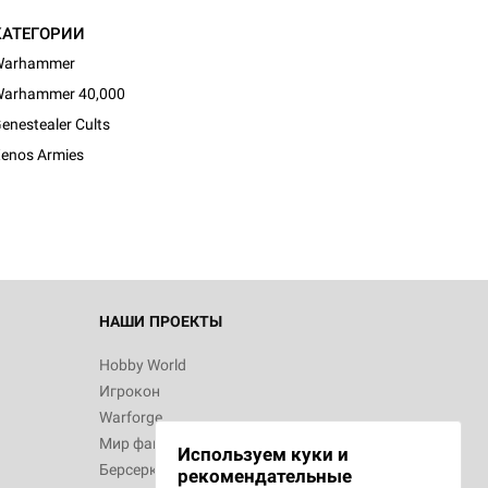
КАТЕГОРИИ
Warhammer
arhammer 40,000
d Монстры
enestealer Cults
enos Armies
 Зомбицид:
НАШИ ПРОЕКТЫ
Hobby World
Игрокон
 Берсерк.
Warforge
в
Мир фантастики
Используем куки и
Берсерк
рекомендательные