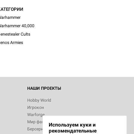
КАТЕГОРИИ
Warhammer
arhammer 40,000
d Журнал
enestealer Cults
к: Братья
enos Armies
d Звёздные
НАШИ ПРОЕКТЫ
Hobby World
Игрокон
d Сумерки
Warforge
: Грозовой
Мир фантастики
Используем куки и
Берсерк
рекомендательные