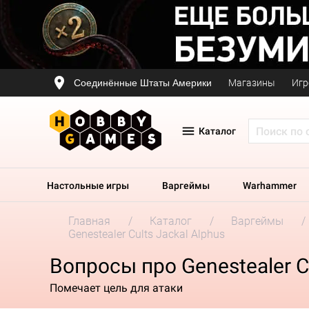
Соединённые Штаты Америки
Магазины
Игр
Каталог
Настольные игры
Варгеймы
Warhammer
Главная
Каталог
Варгеймы
Genestealer Cults Jackal Alphus
Вопросы про Genestealer Cu
Помечает цель для атаки