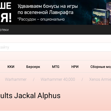
отеки
ККИ
Берсерк
MTG
НРИ
Сборные мо
Warhammer
Warhammer 40,000
Xenos Armi
lts Jackal Alphus