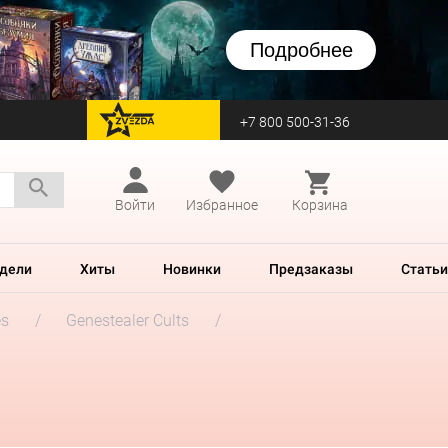
Подробнее
+7 800 500-31-36
перейти на Zvezda
Войти
Избранное
Корзина
дели
Хиты
Новинки
Предзаказы
Статьи
es
Genestealer Cults