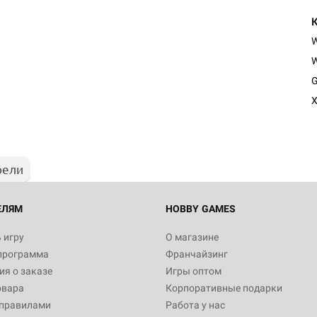
W
Настольная игра Hobby Worl
G
"Мир фантастики. Спецвыпус
Стругацкие"
X
1 490
рели
Настольная игра Hobby Worl
империи: Боевая тревога
799
ЕЛЯМ
HOBBY GAMES
 игру
О магазине
программа
Франчайзинг
Настольная игра Hobby Worl
я о заказе
Игры оптом
империи. Четвёртая редакция
овара
Корпоративные подарки
Рубеж
12 990
 правилами
Работа у нас