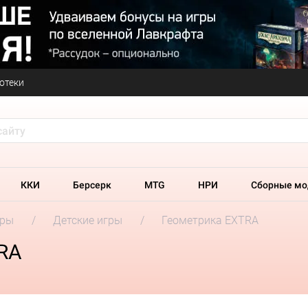
отеки
ККИ
Берсерк
MTG
НРИ
Сборные мо
гры
Детские игры
Геометрика EХTRA
RA