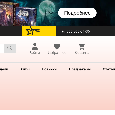
Подробнее
+7 800 500-31-36
перейти на Zvezda
Войти
Избранное
Корзина
дели
Хиты
Новинки
Предзаказы
Статьи