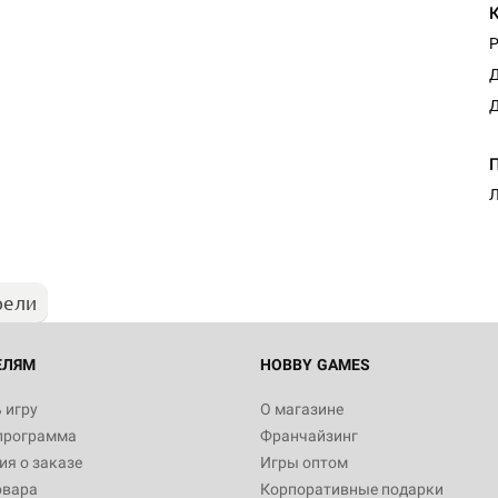
Р
Д
Д
Л
рели
ЕЛЯМ
HOBBY GAMES
 игру
О магазине
программа
Франчайзинг
я о заказе
Игры оптом
овара
Корпоративные подарки