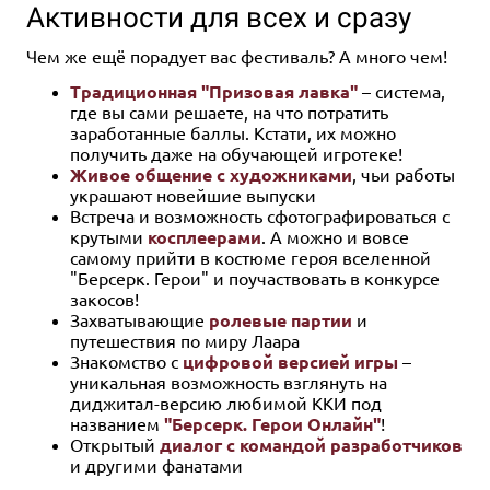
Активности для всех и сразу
Чем же ещё порадует вас фестиваль? А много чем!
Традиционная "Призовая лавка"
– система,
где вы сами решаете, на что потратить
заработанные баллы. Кстати, их можно
получить даже на обучающей игротеке!
Живое общение с художниками
, чьи работы
украшают новейшие выпуски
Встреча и возможность сфотографироваться с
крутыми
косплеерами
. А можно и вовсе
самому прийти в костюме героя вселенной
"Берсерк. Герои" и поучаствовать в конкурсе
закосов!
Захватывающие
ролевые партии
и
путешествия по миру Лаара
Знакомство с
цифровой версией игры
–
уникальная возможность взглянуть на
диджитал-версию любимой ККИ под
названием
"Берсерк. Герои Онлайн"
!
Открытый
диалог с командой разработчиков
и другими фанатами