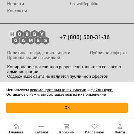
Новости
CrowdRepublic
Контакты
+7 (800) 500-31-36
Политика конфиденциальности
Публичная оферта
Правила акций со скидкой
Копирование материалов разрешено только по согласию
администрации
Содержимое сайта не является публичной офертой
На сайте Hobby Games применяются
рекомендательные
технологии
.
Используем
рекомендательные технологии
и
файлы куки.
Оставаясь с нами, вы соглашаетесь на их применение
Товар снят с продажи
OK
Главная
Каталог
Корзина
Избранное
Войти