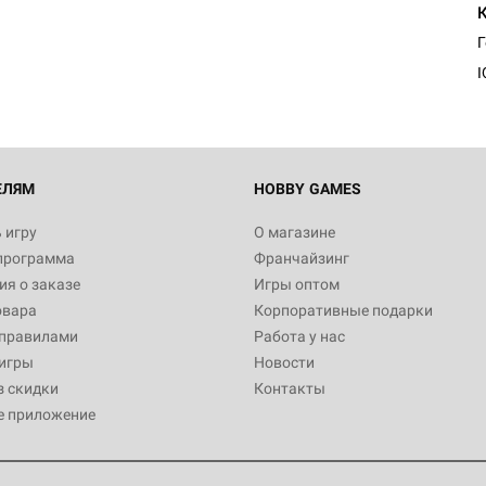
Египта
1 991
I
Настольная игра Hobby World
Белая смерть
12 990
ЕЛЯМ
HOBBY GAMES
 игру
О магазине
программа
Франчайзинг
Настольная игра Hobby World
я о заказе
Игры оптом
Сердце роя. Дисплей бустеро
овара
Корпоративные подарки
3 490
 правилами
Работа у нас
игры
Новости
з скидки
Контакты
е приложение
Настольная игра Hobby Worl
Аркхэма. Карточная игра: Вт
4 990