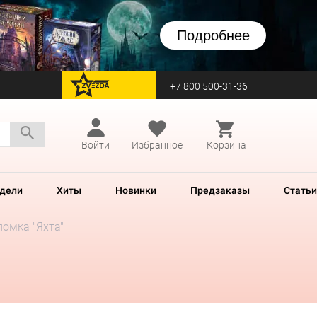
Подробнее
+7 800 500-31-36
перейти на Zvezda
Войти
Избранное
Корзина
дели
Хиты
Новинки
Предзаказы
Статьи
омка "Яхта"