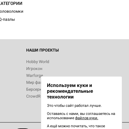
КАТЕГОРИИ
Головоломки
Q-пазлы
 Зомбицид:
НАШИ ПРОЕКТЫ
Hobby World
Игрокон
 Берсерк.
Warforge
в
Мир фантастики
Используем куки и
Берсерк
рекомендательные
CrowdRepublic
технологии
Это чтобы сайт работал лучше.
Оставаясь с нами, вы соглашаетесь на
d Ужас
использование
файлов куки.
орой сезон
А ещё можно почитать, что такое