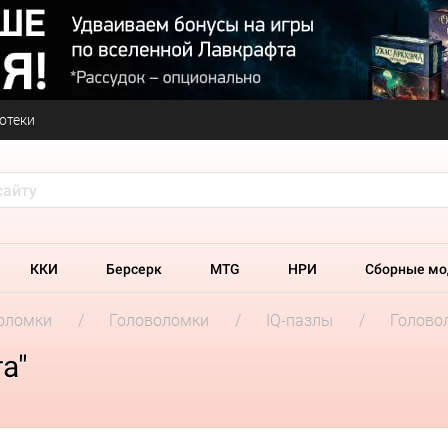
отеки
ККИ
Берсерк
MTG
НРИ
Сборные мо
оломки
Головоломки
IQ-пазлы
Головол
а"