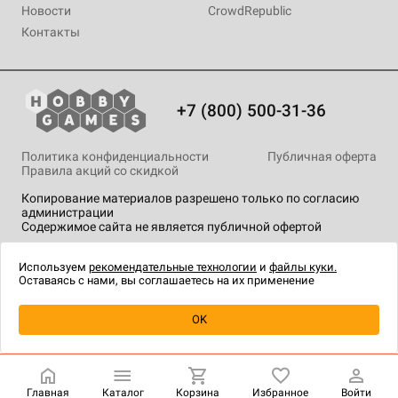
Новости
CrowdRepublic
Контакты
+7 (800) 500-31-36
Политика конфиденциальности
Публичная оферта
Правила акций со скидкой
Копирование материалов разрешено только по согласию
администрации
Содержимое сайта не является публичной офертой
На сайте Hobby Games применяются
рекомендательные
технологии
.
Используем
рекомендательные технологии
и
файлы куки.
Оставаясь с нами, вы соглашаетесь на их применение
Уведомить о наличии
OK
Главная
Каталог
Корзина
Избранное
Войти