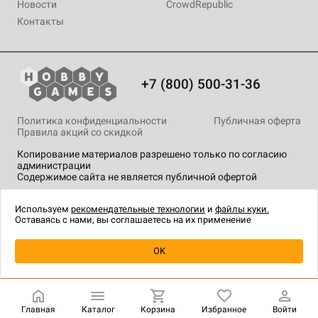
Новости
CrowdRepublic
Контакты
+7 (800) 500-31-36
Политика конфиденциальности
Публичная оферта
Правила акций со скидкой
Копирование материалов разрешено только по согласию
администрации
Содержимое сайта не является публичной офертой
На сайте Hobby Games применяются
рекомендательные
технологии
.
Используем
рекомендательные технологии
и
файлы куки.
Оставаясь с нами, вы соглашаетесь на их применение
Уведомить о наличии
OK
Главная
Каталог
Корзина
Избранное
Войти