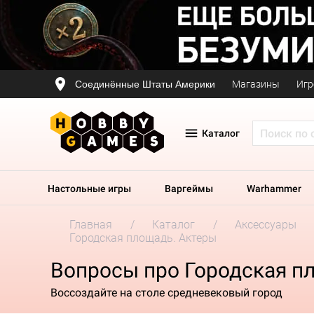
Соединённые Штаты Америки
Магазины
Игр
Каталог
Настольные игры
Варгеймы
Warhammer
Главная
Каталог
Аксессуары
Городская площадь. Актеры
Вопросы про Городская п
Воссоздайте на cтоле средневековый город