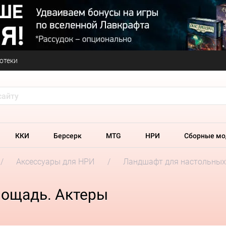
отеки
ККИ
Берсерк
MTG
НРИ
Сборные мо
Аксессуары для НРИ
Ландшафт для настольных
лощадь. Актеры