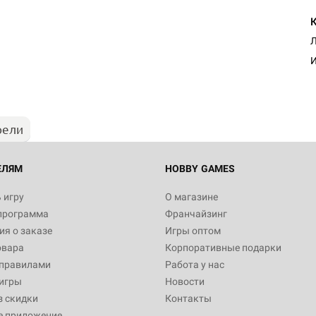
Л
И
рели
ЕЛЯМ
HOBBY GAMES
 игру
О магазине
программа
Франчайзинг
я о заказе
Игры оптом
овара
Корпоративные подарки
 правилами
Работа у нас
игры
Новости
з скидки
Контакты
е приложение