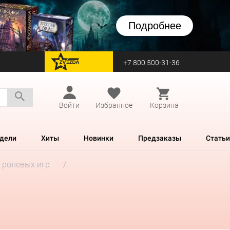
Подробнее
+7 800 500-31-36
перейти на Zvezda
Войти
Избранное
Корзина
дели
Хиты
Новинки
Предзаказы
Статьи
 ролевых игр