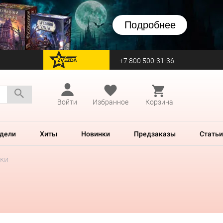
Подробнее
+7 800 500-31-36
перейти на Zvezda
Войти
Избранное
Корзина
дели
Хиты
Новинки
Предзаказы
Статьи
ки