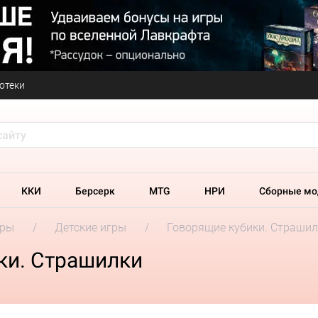
отеки
ККИ
Берсерк
MTG
НРИ
Сборные мо
гры
Детские игры
Говорящие кубики. Страшил
ки. Страшилки