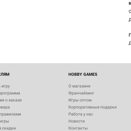
С
Д
Д
ЕЛЯМ
HOBBY GAMES
 игру
О магазине
программа
Франчайзинг
я о заказе
Игры оптом
овара
Корпоративные подарки
 правилами
Работа у нас
игры
Новости
з скидки
Контакты