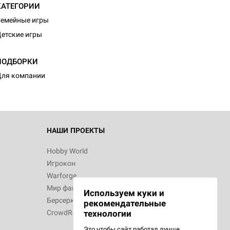
КАТЕГОРИИ
емейные игры
етские игры
ПОДБОРКИ
ля компании
НАШИ ПРОЕКТЫ
Hobby World
Игрокон
Warforge
Мир фантастики
Используем куки и
Берсерк
рекомендательные
CrowdRepublic
технологии
Это чтобы сайт работал лучше.