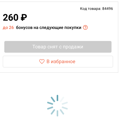
Код товара: 84496
260 ₽
до 26
бонусов на следующие покупки
Товар снят с продажи
В избранное
d Журнал
к: Братья
d Звёздные