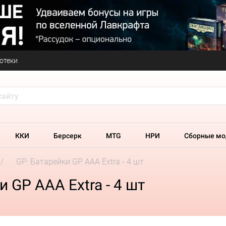
отеки
ККИ
Берсерк
MTG
НРИ
Сборные мо
GP: Батарейки GP АAA Extra - 4 шт
 GP АAA Extra - 4 шт