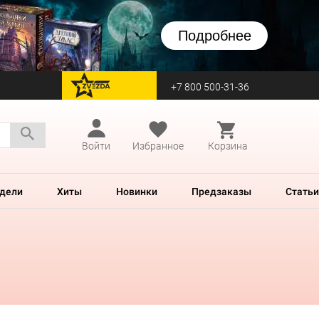
Подробнее
+7 800 500-31-36
перейти на Zvezda
Войти
Избранное
Корзина
дели
Хиты
Новинки
Предзаказы
Статьи