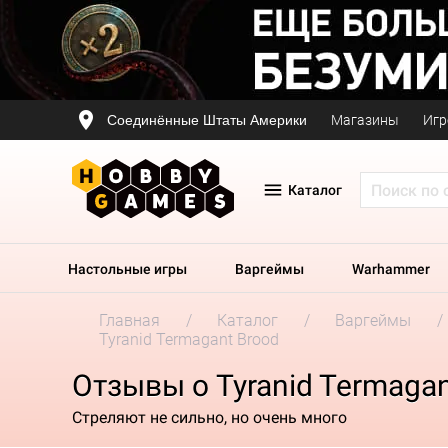
Соединённые Штаты Америки
Магазины
Игр
Каталог
Настольные игры
Варгеймы
Warhammer
Главная
Каталог
Варгеймы
Tyranid Termagant Brood
Отзывы о Tyranid Termagan
Стреляют не сильно, но очень много