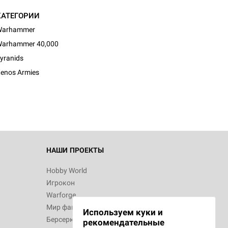
КАТЕГОРИИ
Warhammer
arhammer 40,000
d Журнал
yranids
к: Братья
enos Armies
d Звёздные
НАШИ ПРОЕКТЫ
Hobby World
Игрокон
d Сумерки
Warforge
: Грозовой
Мир фантастики
Используем куки и
Берсерк
рекомендательные