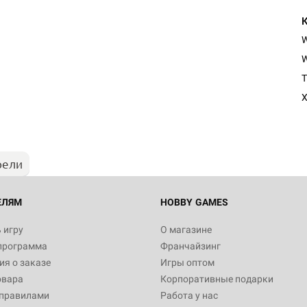
W
Настольная игра Hobby Worl
T
"Мир фантастики. Спецвыпус
Стругацкие"
X
1 490
рели
Настольная игра Hobby Worl
империи: Боевая тревога
799
ЕЛЯМ
HOBBY GAMES
 игру
О магазине
программа
Франчайзинг
Настольная игра Hobby Worl
я о заказе
Игры оптом
империи. Четвёртая редакция
овара
Корпоративные подарки
Рубеж
12 990
 правилами
Работа у нас