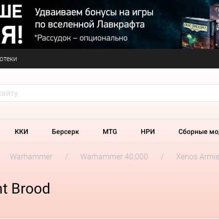
отеки
ККИ
Берсерк
MTG
НРИ
Сборные мо
Warhammer
Warhammer 40,000
Xenos Armi
t Brood