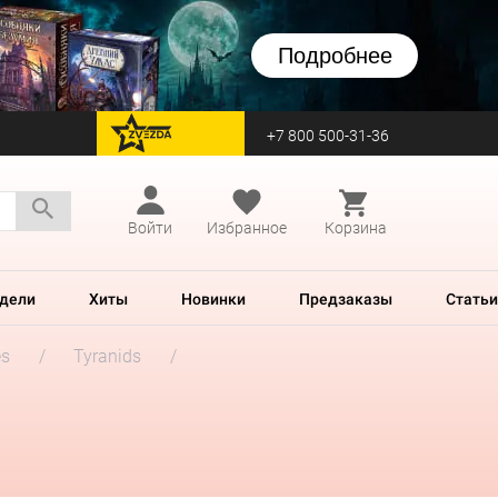
Подробнее
+7 800 500-31-36
перейти на Zvezda
Войти
Избранное
Корзина
дели
Хиты
Новинки
Предзаказы
Статьи
es
Tyranids